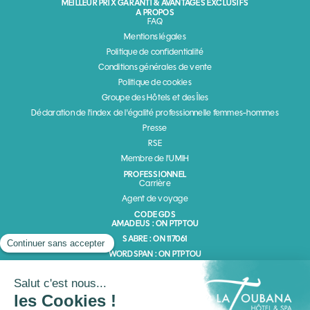
MEILLEUR PRIX GARANTI & AVANTAGES EXCLUSIFS
A PROPOS
FAQ
Mentions légales
Politique de confidentialité
Conditions générales de vente
Politique de cookies
Groupe des Hôtels et des Îles
Déclaration de l'index de l'égalité professionnelle femmes-hommes
Presse
RSE
Membre de l'UMIH
PROFESSIONNEL
Carrière
Agent de voyage
CODE GDS
AMADEUS : ON PTPTOU
SABRE : ON 117061
WORDSPAN : ON PTPTOU
GALILEO : ON 8843