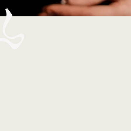
Réservation préalable obligatoire :
Contactez-nous par e-mail :
conciergerie@toubana.com
ou par téléphone :
+590 690 33 01 08