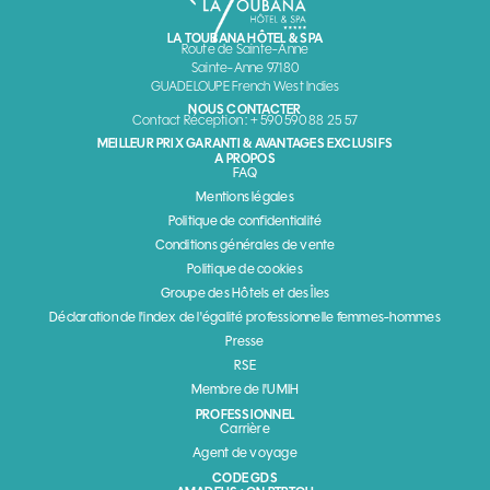
LA TOUBANA HÔTEL & SPA
Route de Sainte-Anne
Sainte-Anne 97180
GUADELOUPE French West Indies
NOUS CONTACTER
Contact Réception : + 590 590 88 25 57
MEILLEUR PRIX GARANTI & AVANTAGES EXCLUSIFS
A PROPOS
FAQ
Mentions légales
Politique de confidentialité
Conditions générales de vente
Politique de cookies
Groupe des Hôtels et des Îles
Déclaration de l'index de l'égalité professionnelle femmes-hommes
Presse
RSE
Membre de l'UMIH
PROFESSIONNEL
Carrière
Agent de voyage
CODE GDS