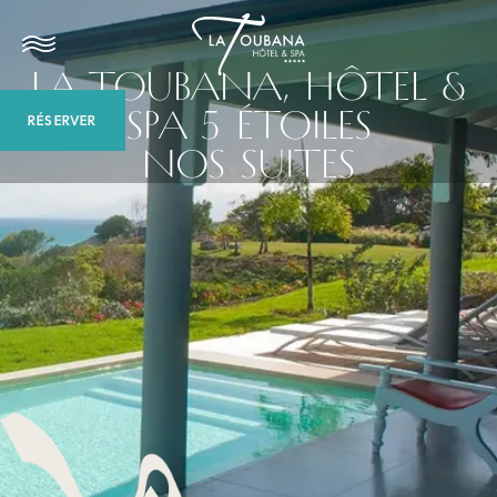
LA TOUBANA, HÔTEL &
SPA 5 ÉTOILES
RÉSERVER
NOS SUITES