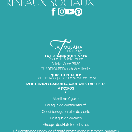
RÉSEAUX SOCIAUX
LA TOUBANA HÔTEL & SPA
Route de Sainte-Anne
Sainte-Anne 97180
GUADELOUPE French West Indies
NOUS CONTACTER
Contact Réception : + 590 590 88 25 57
MEILLEUR PRIX GARANTI & AVANTAGES EXCLUSIFS
A PROPOS
FAQ
Mentions légales
Politique de confidentialité
Conditions générales de vente
Politique de cookies
Groupe des Hôtels et des Îles
Déclaration de l'index de l'égalité professionnelle femmes-hommes