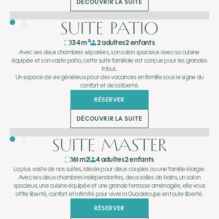
DÉCOUVRIR LA SUITE
SUITE PATIO
134 m²
2 adultes
2 enfants
Avec ses deux chambres séparées, son salon spacieux avec sa cuisine
équipée et son vaste patio, cette suite familiale est conçue pour les grandes
tribus.
Un espace de vie généreux pour des vacances en famille sous le signe du
confort et de la liberté.
RÉSERVER
DÉCOUVRIR LA SUITE
SUITE MASTER
161 m2
4 adultes
2 enfants
La plus vaste de nos suites, idéale pour deux couples ou une famille élargie.
Avec ses deux chambres indépendantes, deux salles de bains, un salon
spacieux, une cuisine équipée et une grande terrasse aménagée, elle vous
offre liberté, confort et intimité pour vivre la Guadeloupe en toute liberté.
RÉSERVER