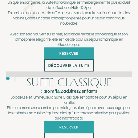
Unique en son genre, la Suite Panoramique est l’hébergement le plus exclusif
de La Toubana Hôtel & Spa.
En position dominante, elle offre une vue spectaculaire sur l’océan et les îles
voisines, dans un cadre d’exception pensé pour un séjour romantique
inoubliable.
Avec son salon ouvert sur la mer, sa grande terrasse panoramique et son
atmosphère élégante, elle est idéale pour un séjour romantique en
Guadeloupe.
RÉSERVER
DÉCOUVRIR LA SUITE
SUITE CLASSIQUE
116 m²
2 adultes
2 enfants
Spacieuse et lumineuse, la Suite Classique est parfaite pour un séjour en
famille.
Elle comprend une chambre parentale, un salon séparé avec couchage pour
les enfants, une cuisine équipée ainsi qu’une terrasse privative pour profiter
du climat tropical.
RÉSERVER