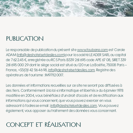
PUBLICATION
Le responsable de publication du présent site
www.toubana.com
est Carole
ADAM (
info@deshotelsetdesiles.com
) pour la société LEADER SARL au capital
de 7 622.45 €, enregistrée au RCS Paris B339 261 695 code APE 67 08, SIRET 339
261 695 000 29 dont le siège social est situé au 120 rue La Boétie, 75008 Paris –
France, +33(0)1 42 56 46 98,
info@deshotelsetdesiles.com
. Registre des
opérateurs de tourisme : IM971120017.
Les données et informations recueillies sur ce site ne seront pas diffusées à
des tiers. Conformément à la loi « informatique et libertés » du 6 janvier 1978
modifiée en 2004, vous bénéficiez d’un droit d’accès et de rectification aux
informations qui vous concernent, que vous pouvez exercer en vous
adressant à l’adresse email :
info@deshotelsetdesiles.com
. Vous pouvez
également, vous opposer au traitement des données vous concernant.
CONCEPT ET RÉALISATION