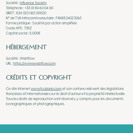
Société :
Influence Society
Téléphone : +33 01 84 60 04 60
SIRET : 824 023 063 00020
N° de TVA Intracommunautaire : FR48824023063
Forme juridique : Société par action simplifiée
Code APE : 7311Z
Capital social : 5.000€
HÉBERGEMENT
Société : Webflow
URL :
https://www.webflow.com
CRÉDITS ET COPYRIGHT
Ce site Internet
www.toubana.com
et son contenu relèvent des législations
françaises et internationales sur le droit d’auteur et la propriété intellectuelle.
Tous les droits de reproduction sont réservés, y compris pour les documents
iconographiques et photographiques.