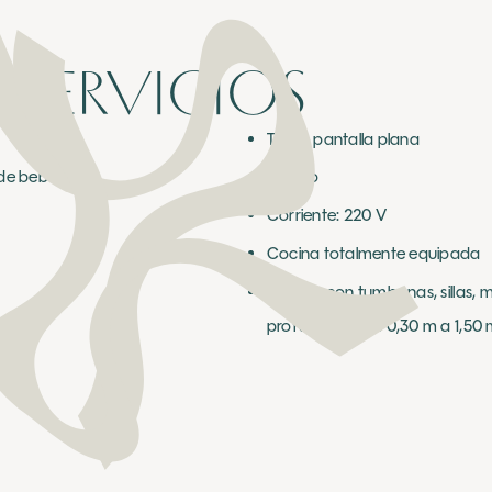
 SERVICIOS
TV de pantalla plana
de bebé)
Seguro
Corriente: 220 V
Cocina totalmente equipada
Terraza con tumbonas, sillas, m
profundidad de 0,30 m a 1,50