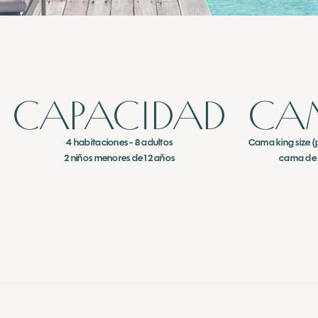
CAPACIDAD
CA
4 habitaciones - 8 adultos
Cama king size (
2 niños menores de 12 años
cama de