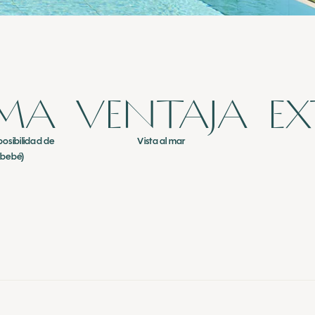
MA
VENTAJA
EX
posibilidad de
Vista al mar
 bebé)