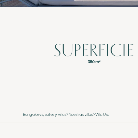
SUPERFICIE
350 m²
Bungalows, suites y villas
>
Nuestras villas
>
Villa Ura