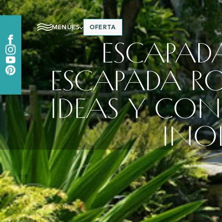
MENÚ
ES
OFERTA
ESCAPAD
ESCAPADA R
IDEAS Y CON
INO