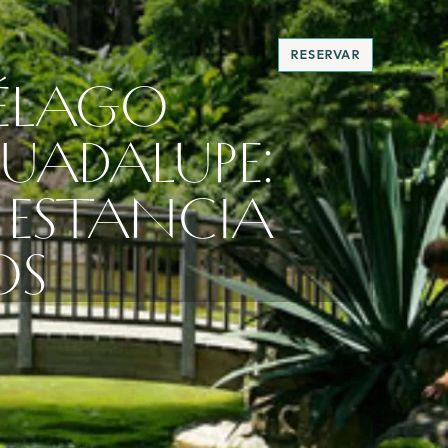
RESERVAR
IÉLAGO
UADALUPE:
 ESTANCIA
OS