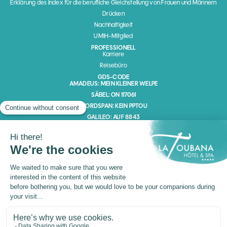
Erklärung des Index für die berufliche Gleichstellung von Frauen und Männern
Drücken
Nachhaltigkeit
UMIH-Mitglied
PROFESSIONELL
Karriere
Reisebüro
GDS-CODE
AMADEUS: MEIN KLEINER WELPE
SÄBEL: ON 117061
WORDSPAN: KEIN PPTOU
GALILEO: AUF 8843
Kanalmitglied