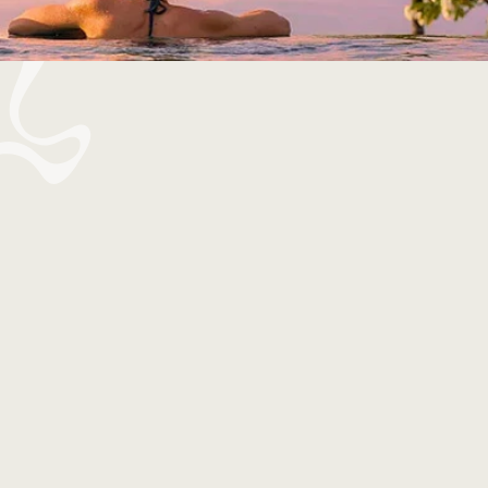
Alle
Flexibler tarif
Familien
Wohlbefinden
In letzter minute
Noël
Roadtrip
Kombinationen von Inseln für Inseln
Flitterwochen