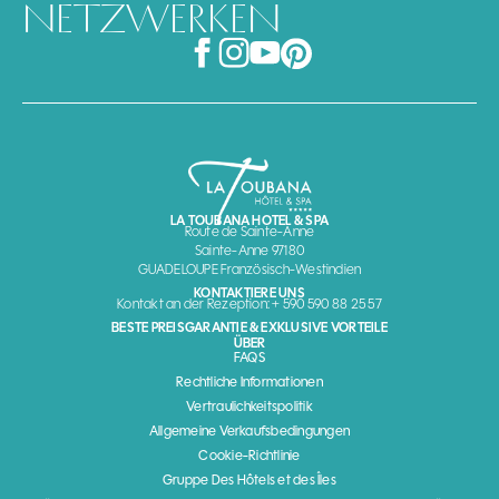
NETZWERKEN
LA TOUBANA HOTEL & SPA
Route de Sainte-Anne
Sainte-Anne 97180
GUADELOUPE Französisch-Westindien
KONTAKTIERE UNS
Kontakt an der Rezeption: + 590 590 88 25 57
BESTE PREISGARANTIE & EXKLUSIVE VORTEILE
ÜBER
FAQS
Rechtliche Informationen
Vertraulichkeitspolitik
Allgemeine Verkaufsbedingungen
Cookie-Richtlinie
Gruppe Des Hôtels et des Îles