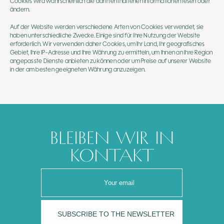
Cookies wird wahrscheinlich die darin enthaltenen Informationen lesen oder
ändern.
Auf der Website werden verschiedene Arten von Cookies verwendet, sie
haben unterschiedliche Zwecke. Einige sind für Ihre Nutzung der Website
erforderlich. Wir verwenden daher Cookies, um Ihr Land, Ihr geografisches
Gebiet, Ihre IP-Adresse und Ihre Währung zu ermitteln, um Ihnen an Ihre Region
angepasste Dienste anbieten zu können oder um Preise auf unserer Website
in der am besten geeigneten Währung anzuzeigen.
BLEIBEN WIR IN
KONTAKT