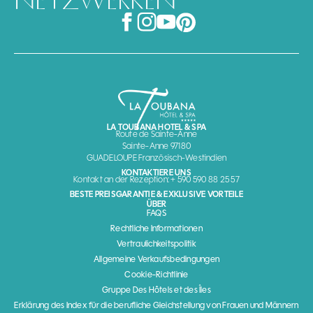
NETZWERKEN
LA TOUBANA HOTEL & SPA
Route de Sainte-Anne
Sainte-Anne 97180
GUADELOUPE Französisch-Westindien
KONTAKTIERE UNS
Kontakt an der Rezeption: + 590 590 88 25 57
BESTE PREISGARANTIE & EXKLUSIVE VORTEILE
ÜBER
FAQS
Rechtliche Informationen
Vertraulichkeitspolitik
Allgemeine Verkaufsbedingungen
Cookie-Richtlinie
Gruppe Des Hôtels et des Îles
Erklärung des Index für die berufliche Gleichstellung von Frauen und Männern