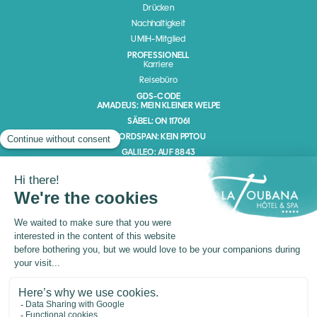
Drücken
Nachhaltigkeit
UMIH-Mitglied
PROFESSIONELL
Karriere
Reisebüro
GDS-CODE
AMADEUS: MEIN KLEINER WELPE
SÄBEL: ON 117061
WORDSPAN: KEIN PPTOU
GALILEO: AUF 8843
Kanalmitglied