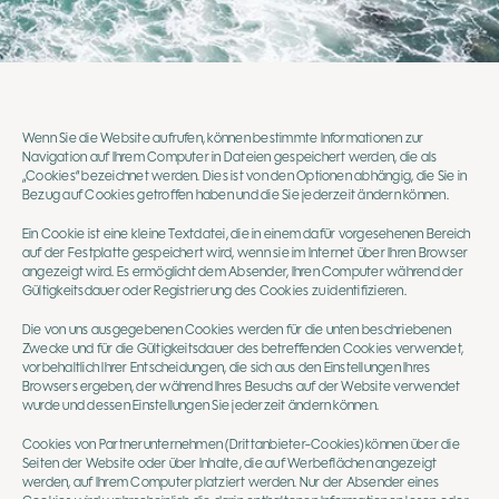
Wenn Sie die Website aufrufen, können bestimmte Informationen zur
Navigation auf Ihrem Computer in Dateien gespeichert werden, die als
„Cookies“ bezeichnet werden. Dies ist von den Optionen abhängig, die Sie in
Bezug auf Cookies getroffen haben und die Sie jederzeit ändern können.
Ein Cookie ist eine kleine Textdatei, die in einem dafür vorgesehenen Bereich
auf der Festplatte gespeichert wird, wenn sie im Internet über Ihren Browser
angezeigt wird. Es ermöglicht dem Absender, Ihren Computer während der
Gültigkeitsdauer oder Registrierung des Cookies zu identifizieren.
Die von uns ausgegebenen Cookies werden für die unten beschriebenen
Zwecke und für die Gültigkeitsdauer des betreffenden Cookies verwendet,
vorbehaltlich Ihrer Entscheidungen, die sich aus den Einstellungen Ihres
Browsers ergeben, der während Ihres Besuchs auf der Website verwendet
wurde und dessen Einstellungen Sie jederzeit ändern können.
Cookies von Partnerunternehmen (Drittanbieter-Cookies) können über die
Seiten der Website oder über Inhalte, die auf Werbeflächen angezeigt
werden, auf Ihrem Computer platziert werden. Nur der Absender eines