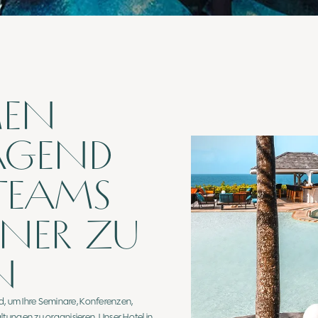
MEN
AGEND
TEAMS
NER ZU
N
d, um Ihre Seminare, Konferenzen,
tungen zu organisieren. Unser Hotel in