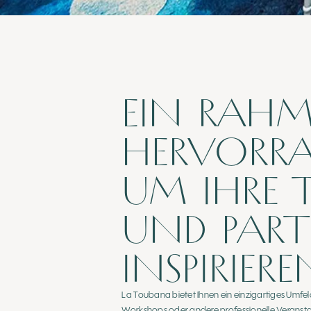
EIN RAH
HERVORR
UM IHRE 
UND PART
INSPIRIERE
La Toubana bietet Ihnen ein einzigartiges Umfel
Workshops oder andere professionelle Veranstal