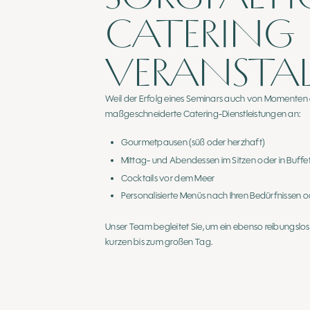
CATERING 
VERANSTA
Weil der Erfolg eines Seminars auch von Momenten d
maßgeschneiderte Catering-Dienstleistungen an:
Gourmetpausen (süß oder herzhaft)
Mittag- und Abendessen im Sitzen oder in Buff
Cocktails vor dem Meer
Personalisierte Menüs nach Ihren Bedürfnissen o
Unser Team begleitet Sie, um ein ebenso reibungslos
kurzen bis zum großen Tag.