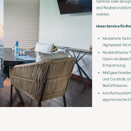
Seminar oder eine gr
sind flexibel und kön
werden.
Unser Service für Ih
Modernste Techno
Highspeed-WLA
Flexible Räume:
Open-Air-Bereich
Entspannung.
Maßgeschneidert
und Cocktails. U
Bedürfnisse an.
Komfortausstattu
ergonomische St