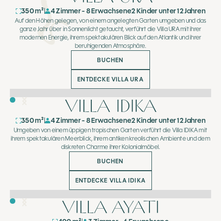
350 m²
4 Zimmer - 8 Erwachsene
2 Kinder unter 12 Jahren
Auf den Höhen gelegen, von einem angelegten Garten umgeben und das
ganze Jahr über in Sonnenlicht getaucht, verführt die Villa URA mit ihrer
modernen Energie, ihrem spektakulären Blick auf den Atlantik und ihrer
beruhigenden Atmosphäre.
BUCHEN
ENTDECKE VILLA URA
VILLA IDIKA
350 m²
4 Zimmer - 8 Erwachsene
2 Kinder unter 12 Jahren
Umgeben von einem üppigen tropischen Garten verführt die Villa IDIKA mit
ihrem spektakulären Meerblick, ihrem antiken kreolischen Ambiente und dem
diskreten Charme ihrer Kolonialmöbel.
BUCHEN
ENTDECKE VILLA IDIKA
VILLA AYATI