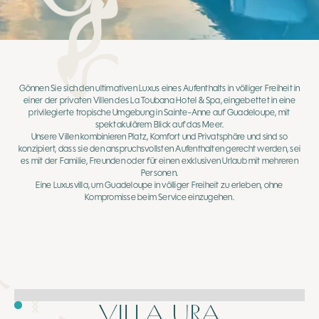
Gönnen Sie sich den ultimativen Luxus eines Aufenthalts in völliger Freiheit in
einer der privaten Villen des La Toubana Hotel & Spa, eingebettet in eine
privilegierte tropische Umgebung in Sainte-Anne auf Guadeloupe, mit
spektakulärem Blick auf das Meer.
Unsere Villen kombinieren Platz, Komfort und Privatsphäre und sind so
konzipiert, dass sie den anspruchsvollsten Aufenthalten gerecht werden, sei
es mit der Familie, Freunden oder für einen exklusiven Urlaub mit mehreren
Personen.
Eine Luxusvilla, um Guadeloupe in völliger Freiheit zu erleben, ohne
Kompromisse beim Service einzugehen.
VILLA URA