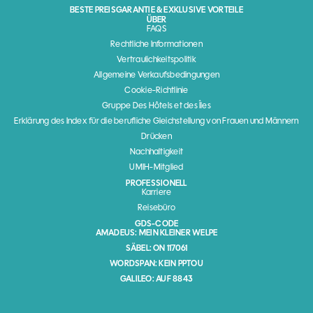
BESTE PREISGARANTIE & EXKLUSIVE VORTEILE
ÜBER
FAQS
Rechtliche Informationen
Vertraulichkeitspolitik
Allgemeine Verkaufsbedingungen
Cookie-Richtlinie
Gruppe Des Hôtels et des Îles
Erklärung des Index für die berufliche Gleichstellung von Frauen und Männern
Drücken
Nachhaltigkeit
UMIH-Mitglied
PROFESSIONELL
Karriere
Reisebüro
GDS-CODE
AMADEUS: MEIN KLEINER WELPE
SÄBEL: ON 117061
WORDSPAN: KEIN PPTOU
GALILEO: AUF 8843