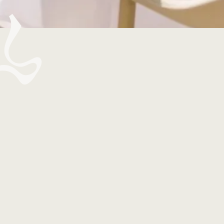
Voranmeldung erforderlich:
Kontaktieren Sie uns per E-Mail:
conciergerie@toubana.com
oder per Telefon:
+590 690 33 01 08