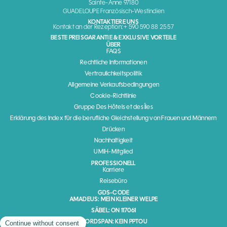
Sainte-Anne 97180
GUADELOUPE Französisch-Westindien
KONTAKTIERE UNS
Kontakt an der Rezeption: + 590 590 88 25 57
BESTE PREISGARANTIE & EXKLUSIVE VORTEILE
ÜBER
FAQS
Rechtliche Informationen
Vertraulichkeitspolitik
Allgemeine Verkaufsbedingungen
Cookie-Richtlinie
Gruppe Des Hôtels et des Îles
Erklärung des Index für die berufliche Gleichstellung von Frauen und Männern
Drücken
Nachhaltigkeit
UMIH-Mitglied
PROFESSIONELL
Karriere
Reisebüro
GDS-CODE
AMADEUS: MEIN KLEINER WELPE
SÄBEL: ON 117061
WORDSPAN: KEIN PPTOU