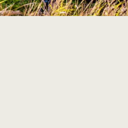
Îles de Guadeloupe
Route du Rhum
rhum de Guadeloupe
rhum z`habitant