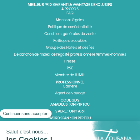
MEILLEUR PRIX GARANTI & AVANTAGES EXCLUSIFS
A PROPOS
FAQ
Mentions légales
Politique de confidentialité
Conditions générales de vente
Politique de cookies
Groupe des Hôtels et des Îles
Déclaration de l'index de l'égalité professionnelle femmes-hommes
Presse
RSE
Membre de l'UMIH
PROFESSIONNEL
Carrière
Agent de voyage
CODE GDS
AMADEUS : ON PTPTOU
SABRE : ON 117061
WORDSPAN : ON PTPTOU
GALILEO : ON 8843