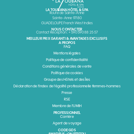
LA TOUBANA HÔTEL & SPA
Route de Sainte-Anne
Sainte-Anne 97180
GUADELOUPE French West Indies
NOUS CONTACTER
Contact Réception : + 590 590 88 25 57
MEILLEUR PRIX GARANTI & AVANTAGES EXCLUSIFS
A PROPOS
FAQ
Mentions légales
Politique de confidentialité
Conditions générales de vente
Politique de cookies
Groupe des Hôtels et des Îles
Déclaration de l'index de l'égalité professionnelle femmes-hommes
Presse
RSE
Membre de l'UMIH
PROFESSIONNEL
Carrière
Agent de voyage
CODE GDS
AMADEUS : ON PTPTOU