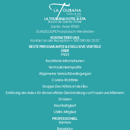
LA TOUBANA HOTEL & SPA
Route de Sainte-Anne
Sainte-Anne 97180
GUADELOUPE Französisch-Westindien
KONTAKTIERE UNS
Kontakt an der Rezeption: + 590 590 88 25 57
BESTE PREISGARANTIE & EXKLUSIVE VORTEILE
ÜBER
FAQS
Rechtliche Informationen
Vertraulichkeitspolitik
Allgemeine Verkaufsbedingungen
Cookie-Richtlinie
Gruppe Des Hôtels et des Îles
Erklärung des Index für die berufliche Gleichstellung von Frauen und Männern
Drücken
Nachhaltigkeit
UMIH-Mitglied
PROFESSIONELL
Karriere
Reisebüro