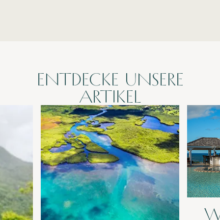
Faustine Francois
ENTDECKE UNSERE
ARTIKEL
W