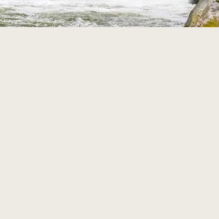
ZWISCHEN DEM
KARIBISCHEN MEER UND
DEM TROPENWALD IST
GUADELOUPE DAS IDEALE
REISEZIEL, UM ZAHLREICHE
FREIZEITAKTIVITÄTEN MIT
DER FAMILIE ZU GENIESSEN.