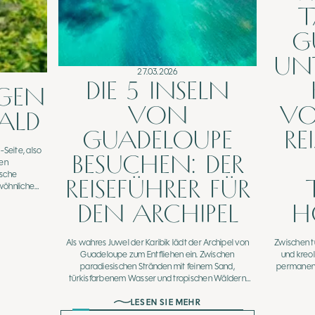
T
G
UN
27.03.2026
DIE 5 INSELN
GEN
VON
VO
ALD
GUADELOUPE
RE
Seite, also
BESUCHEN: DER
ten
ische
REISEFÜHRER FÜR
wöhnliche
asserfällen
DEN ARCHIPEL
H
 Wanderwege,
rden können.
Als wahres Juwel der Karibik lädt der Archipel von
Zwischen t
Guadeloupe zum Entfliehen ein. Zwischen
und kreo
paradiesischen Stränden mit feinem Sand,
permanent
türkisfarbenem Wasser und tropischen Wäldern
bietet ein Besuch in Guadeloupe ein einzigartiges
LESEN SIE MEHR
Erlebnis, das unberührte Natur, kulturelles Erbe und
eine köstliche Gastronomie vereint.