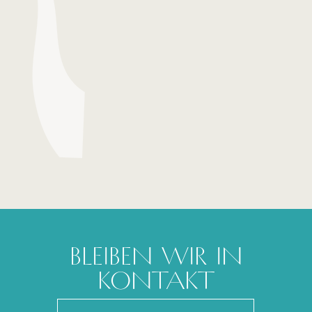
JUNIOR SUITE MIT
GARTENBLICK
Was sind die Besonderheiten der Ti Kaz Bungalows?
Warum sollten Sie sich für einen Ti Kaz Junior Suite
Bungalow mit Gartenblick entscheiden?
BLEIBEN WIR IN
KONTAKT