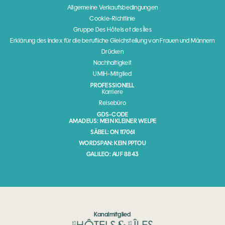
Allgemeine Verkaufsbedingungen
Cookie-Richtlinie
Gruppe Des Hôtels et des Îles
Erklärung des Index für die berufliche Gleichstellung von Frauen und Männern
Drücken
Nachhaltigkeit
UMIH-Mitglied
PROFESSIONELL
Karriere
Reisebüro
GDS-CODE
AMADEUS: MEIN KLEINER WELPE
SÄBEL: ON 117061
WORDSPAN: KEIN PPTOU
GALILEO: AUF 8843
Kanalmitglied