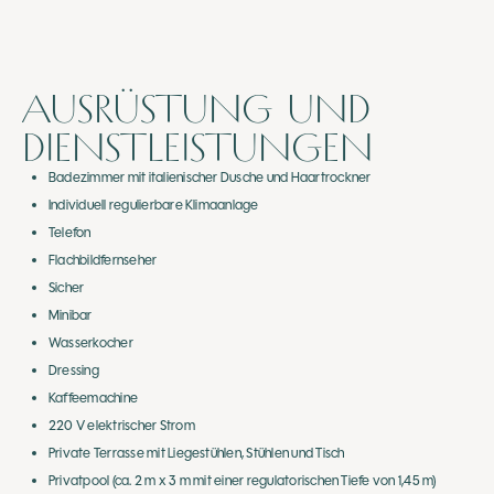
AUSRÜSTUNG UND
DIENSTLEISTUNGEN
Badezimmer mit italienischer Dusche und Haartrockner
Individuell regulierbare Klimaanlage
Telefon
Flachbildfernseher
Sicher
Minibar
Wasserkocher
Dressing
Kaffeemachine
220 V elektrischer Strom
Private Terrasse mit Liegestühlen, Stühlen und Tisch
Privatpool (ca. 2 m x 3 m mit einer regulatorischen Tiefe von 1,45 m)