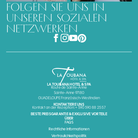
FOLGEN SIE UNS IN
UNSEREN SOZIALEN
NETZWERKEN
LA TOUBANA HOTEL & SPA
Route de Sainte-Anne
Sainte-Anne 97180
GUADELOUPE Französisch-Westindien
KONTAKTIERE UNS
Kontakt an der Rezeption: + 590 590 88 25 57
BESTE PREISGARANTIE & EXKLUSIVE VORTEILE
ÜBER
FAQS
Rechtliche Informationen
Vertraulichkeitspolitik