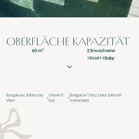
OBERFLÄCHE
KAPAZITÄT
60 m²
2 Erwachsene
1 Kind + 1 Baby
Bungalows, Suiten und
Unsere Ti
Bungalow Ti Kaz Junior Suite mit
>
>
Villen
Kaz
Gartenblick
BUNGALOW TI KAZ